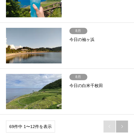
8月
今日の袖ヶ浜
8月
今日の白米千枚田
69件中 1〜12件を表示

