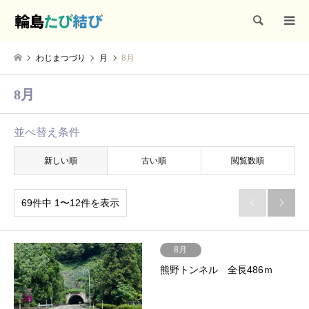
検索
わじまつづり
月
8月
8月
並べ替え条件
新しい順
古い順
閲覧数順
69件中 1〜12件を表示


8月
熊野トンネル 全長486ｍ