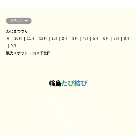
カテゴリー
わじまつづり
月
10月
11月
12月
1月
2月
3月
4月
5月
6月
7月
8月
9月
観光スポット
白米千枚田
Instagram
Twitter
Facebook
RSS
輪島観光Facebook一覧
輪島観光ツイッター（輪島市）
輪島市観光データ
輪島市観光協会 情報発信部へ
駐車場のご案内
輪島観光タクシー
有料記事の決済完了ページ
利用規約／特定商取引法に基づく表記
運営者情報
わじまつづり
金沢から