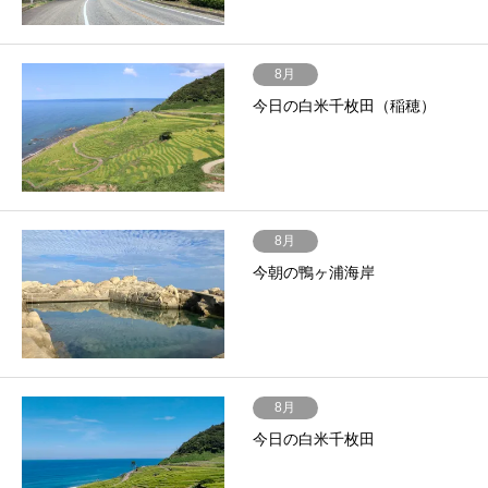
8月
今日の白米千枚田（稲穂）
8月
今朝の鴨ヶ浦海岸
8月
今日の白米千枚田