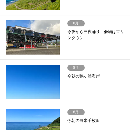
8月
今夜から三夜踊り 会場はマリ
ンタウン
8月
今朝の鴨ヶ浦海岸
8月
今朝の白米千枚田