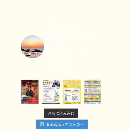
wajimatsuduri
【輪島市観光協会デジタル部
会】が発信しております。
#か
んばろう能登 #がんばろう輪
島
公式ライン
https://lin.ee/aIPaAEm
@wajimatabiimusubi
@wajimajyoshitabi
@notowajima
さらに読み込む
Instagram でフォロー