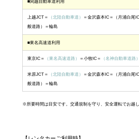
■関越自動車道利用
上越JCT＝
（北陸自動車道）
＝金沢森本IC＝（月浦白尾I
般道路）＝輪島
■東名高速道利用
東京IC＝
（東名高速道路）
＝小牧IC＝
（名神自動車道路
米原JCT＝
（北陸自動車道）
＝金沢森本IC＝（月浦白尾I
般道路）＝輪島
※所要時間は目安です。交通規制を守り、安全運転でお越
【レンタカーご利用時】