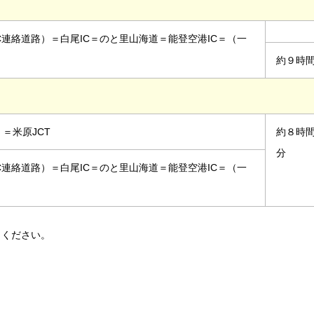
C連絡道路）＝白尾IC＝のと里山海道＝能登空港IC＝（一
約９時
）
＝米原JCT
約８時間
分
C連絡道路）＝白尾IC＝のと里山海道＝能登空港IC＝（一
しください。