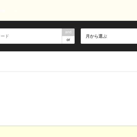
島観光情報ポータルサイト
and
月から選ぶ
or
】