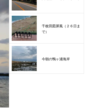
千枚田図屏風（２６日ま
で）
今朝の鴨ヶ浦海岸