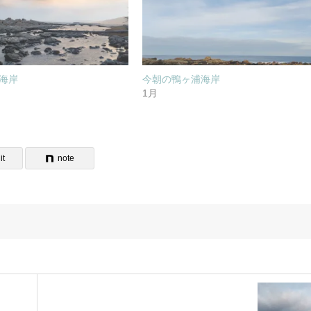
海岸
今朝の鴨ヶ浦海岸
1月
it
note