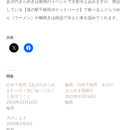
あぜのきらめきは夜間のイベントで大変冷え込みますが、併設
している【道の駅千枚田ポケットパーク】で食べるふぐらうめ
ん（ラーメン）や鯛焼きは絶品で冷えた体を温めてくれます。
共有:
関連
白米千枚田【あぜのきらめ
輪島・白米千枚田 あぜの
き】へ行く前に知っておく
きらめき開催中
と役立つこと
2021年12月14日
2019年10月16日
輪島
輪島
犬のこまき
2020年3月4日
輪島