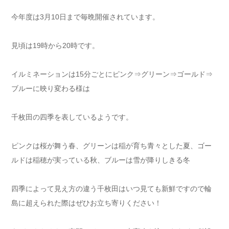
今年度は3月10日まで毎晩開催されています。
見頃は19時から20時です。
イルミネーションは15分ごとにピンク⇒グリーン⇒ゴールド⇒
ブルーに映り変わる様は
千枚田の四季を表しているようです。
ピンクは桜が舞う春、グリーンは稲が育ち青々とした夏、ゴー
ルドは稲穂が実っている秋、ブルーは雪が降りしきる冬
四季によって見え方の違う千枚田はいつ見ても新鮮ですので輪
島に超えられた際はぜひお立ち寄りください！