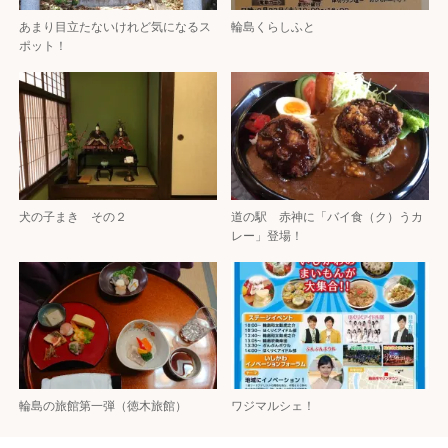
あまり目立たないけれど気になるス
輪島くらしふと
ポット！
犬の子まき その２
道の駅 赤神に「バイ食（ク）うカ
レー」登場！
輪島の旅館第一弾（徳木旅館）
ワジマルシェ！