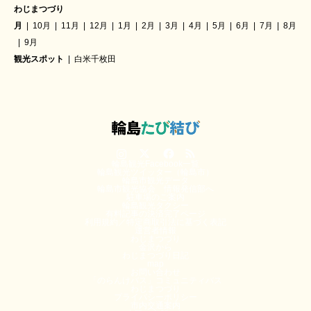
わじまつづり
月
10月
11月
12月
1月
2月
3月
4月
5月
6月
7月
8月
9月
観光スポット
白米千枚田
Instagram
Twitter
Facebook
RSS
輪島観光Facebook一覧
輪島観光ツイッター（輪島市）
輪島市観光データ
輪島市観光協会 情報発信部へ
駐車場のご案内
輪島観光タクシー
有料記事の決済完了ページ
利用規約／特定商取引法に基づく表記
運営者情報
わじまつづり
金沢から
わじまつづり日記
map
お問い合わせ
「のらんけバス」コミュニティバス
わじまつづり
プライバシーポリシー
市内交通案内