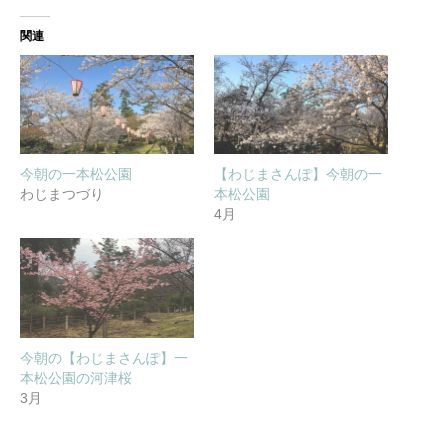
関連
今朝の一本松公園
【わじまさんぽ】今朝の一
わじまつづり
本松公園
4月
今朝の【わじまさんぽ】一
本松公園の河津桜
3月