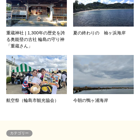
重蔵神社 | 1,300年の歴史を誇
夏の終わりの 袖ヶ浜海岸
る奥能登の古社 輪島の守り神
「重蔵さん」
航空祭（輪島市観光協会）
今朝の鴨ヶ浦海岸
カテゴリー