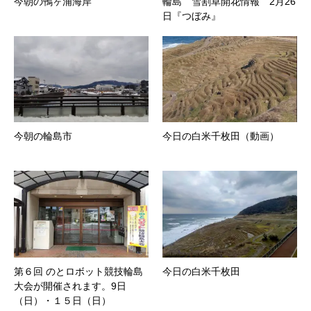
今朝の鴨ヶ浦海岸
輪島 雪割草開花情報 2月26
日『つぼみ』
今朝の輪島市
今日の白米千枚田（動画）
第６回 のとロボット競技輪島
今日の白米千枚田
大会が開催されます。9日
（日）・１５日（日）