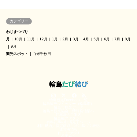
カテゴリー
わじまつづり
月
10月
11月
12月
1月
2月
3月
4月
5月
6月
7月
8月
9月
観光スポット
白米千枚田
Instagram
Twitter
Facebook
RSS
輪島観光Facebook一覧
輪島観光ツイッター（輪島市）
輪島市観光データ
輪島市観光協会 情報発信部へ
駐車場のご案内
輪島観光タクシー
有料記事の決済完了ページ
利用規約／特定商取引法に基づく表記
運営者情報
わじまつづり
金沢から