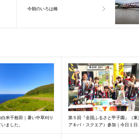
今朝のいろは橋
の白米千枚田｜暑い中草刈り
第５回『全国ふるさと甲子園』（東
ていました。
アキバ・スクエア）参加｜今日１日