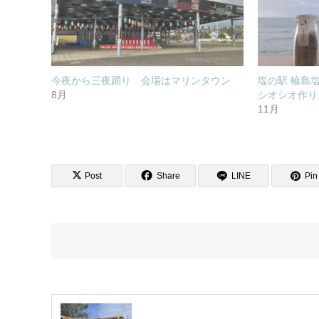
今夜から三夜踊り 会場はマリンタウン
塩の駅 輪島
8月
シオシオ作り
11月
Post
Share
LINE
Pin 