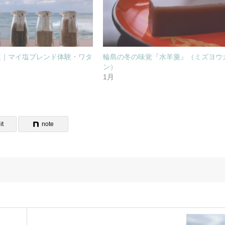
塩｜マイ塩ブレンド体験・ワタ
輪島の冬の味覚『水羊羹』（ミズヨウ
ン）
1月
it
note