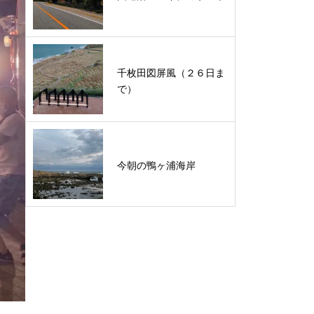
千枚田図屏風（２６日ま
で）
今朝の鴨ヶ浦海岸