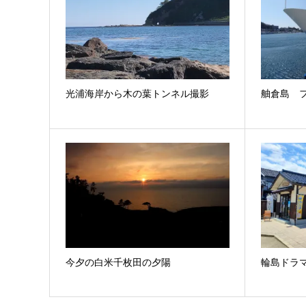
光浦海岸から木の葉トンネル撮影
舳倉島 
今夕の白米千枚田の夕陽
輪島ドラ