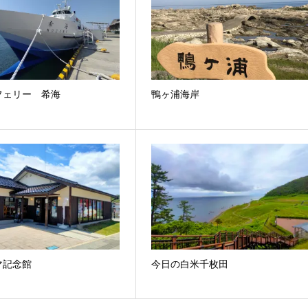
フェリー 希海
鴨ヶ浦海岸
マ記念館
今日の白米千枚田