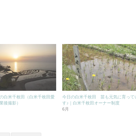
の白米千枚田（白米千枚田愛
今日の白米千枚田 苗も元気に育って
業後撮影）
す♪｜白米千枚田オーナー制度
6月