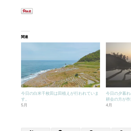
関連
今日の白米千枚田は田植えが行われていま
今日の夕暮れ
す。
耕会の方が作
5月
4月