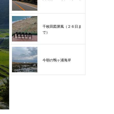
千枚田図屏風（２６日ま
で）
今朝の鴨ヶ浦海岸