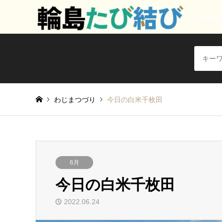
能登輪
わじまつづり
今日の白米千枚田
6月
今日の白米千枚田
2022.06.24