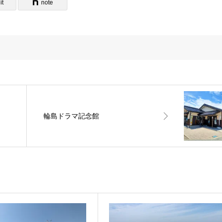
it
note
輪島ドラマ記念館