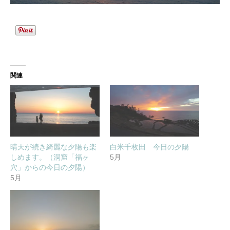
関連
晴天が続き綺麗な夕陽も楽
白米千枚田 今日の夕陽
しめます。（洞窟「福ヶ
5月
穴」からの今日の夕陽）
5月