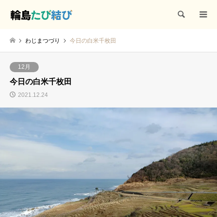
検索
わじまつづり
今日の白米千枚田
12月
今日の白米千枚田
2021.12.24