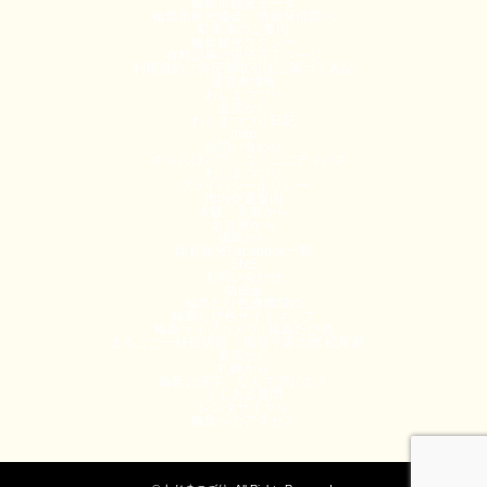
輪島市観光データ
輪島市観光協会 情報発信部へ
駐車場のご案内
輪島観光タクシー
有料記事の決済完了ページ
利用規約／特定商取引法に基づく表記
運営者情報
わじまつづり
金沢から
わじまつづり日記
map
お問い合わせ
「のらんけバス」コミュニティバス
わじまつづり
プライバシーポリシー
市内交通案内
大阪・京都から
名古屋から
福岡から
能登観光Facebook一覧
SNS
お問い合わせ
助成金
輪島たび色連携SNS
輪島たび色サイトマップ
輪島ライブカメラ | 輪島たび色
まるごと一軒貸切宿 「能登平家の郷 松尾家」
東京から
札幌から
輪島の漢字、なんて読むの？
よくある質問
レンタサイクル
輪島へのアクセス