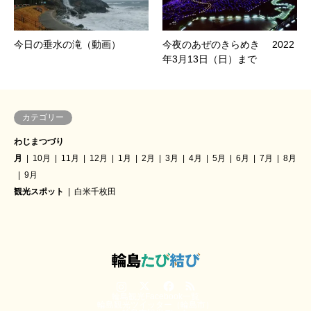
今日の垂水の滝（動画）
今夜のあぜのきらめき 2022
年3月13日（日）まで
カテゴリー
わじまつづり
月
10月
11月
12月
1月
2月
3月
4月
5月
6月
7月
8月
9月
観光スポット
白米千枚田
Instagram
Twitter
Facebook
RSS
輪島観光Facebook一覧
輪島観光ツイッター（輪島市）