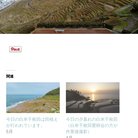
関連
今日の白米千枚田は田植え
今日の夕暮れの白米千枚田
が行われています。
（白米千枚田愛耕会の方が
5月
作業後撮影）
4月