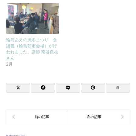
輪島あえの風冬まつり 食
談義（輪島朝市会場）が行
われました。講師 南谷良枝
さん
2月