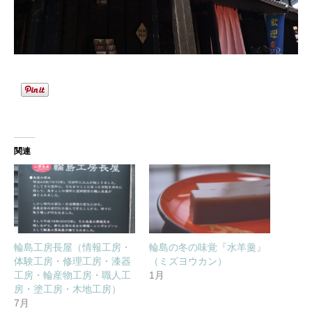
関連
輪島工房長屋（情報工房・
輪島の冬の味覚『水羊羹』
体験工房・修理工房・漆器
（ミズヨウカン）
工房・輪産物工房・職人工
1月
房・塗工房・木地工房）
7月