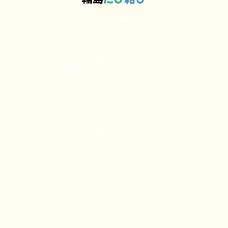
Instagram
Twitter
Facebook
RSS
輪島観光Facebook一覧
輪島観光ツイッター（輪島市）
輪島市観光データ
輪島市観光協会 情報発信部へ
駐車場のご案内
輪島観光タクシー
有料記事の決済完了ページ
利用規約／特定商取引法に基づく表記
運営者情報
わじまつづり
金沢から
わじまつづり日記
map
お問い合わせ
「のらんけバス」コミュニティバス
わじまつづり
プライバシーポリシー
市内交通案内
大阪・京都から
名古屋から
福岡から
能登観光Facebook一覧
SNS
お問い合わせ
助成金
輪島たび色連携SNS
輪島たび色サイトマップ
輪島ライブカメラ | 輪島たび色
まるごと一軒貸切宿 「能登平家の郷 松尾家」
東京から
札幌から
輪島の漢字、なんて読むの？
よくある質問
レンタサイクル