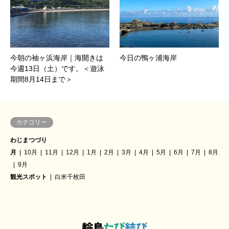
今朝の袖ヶ浜海岸｜海開きは
今日の鴨ヶ浦海岸
今週13日（土）です。＜遊泳
期間8月14日まで＞
カテゴリー
わじまつづり
月
10月
11月
12月
1月
2月
3月
4月
5月
6月
7月
8月
9月
観光スポット
白米千枚田