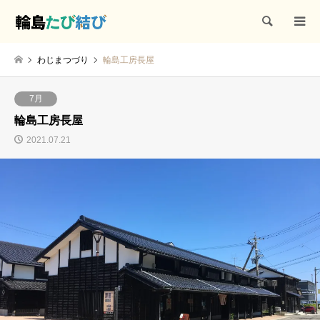
検索
わじまつづり
輪島工房長屋
7月
輪島工房長屋
2021.07.21