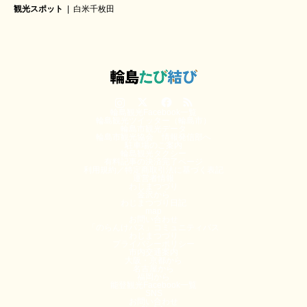
観光スポット
白米千枚田
Instagram
Twitter
Facebook
RSS
輪島観光Facebook一覧
輪島観光ツイッター（輪島市）
輪島市観光データ
輪島市観光協会 情報発信部へ
駐車場のご案内
輪島観光タクシー
有料記事の決済完了ページ
利用規約／特定商取引法に基づく表記
運営者情報
わじまつづり
金沢から
わじまつづり日記
map
お問い合わせ
「のらんけバス」コミュニティバス
わじまつづり
プライバシーポリシー
市内交通案内
大阪・京都から
名古屋から
福岡から
能登観光Facebook一覧
SNS
お問い合わせ