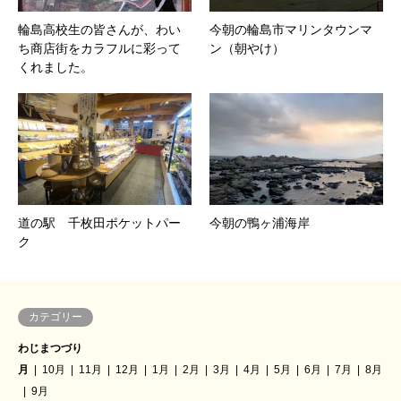
輪島高校生の皆さんが、わい
今朝の輪島市マリンタウンマ
ち商店街をカラフルに彩って
ン（朝やけ）
くれました。
道の駅 千枚田ポケットパー
今朝の鴨ヶ浦海岸
ク
カテゴリー
わじまつづり
月
10月
11月
12月
1月
2月
3月
4月
5月
6月
7月
8月
9月