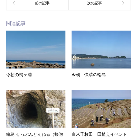
関連記事
今朝の鴨ヶ浦
今朝 快晴の輪島
輪島 せっぷんとんねる（接吻
白米千枚田 田植えイベント