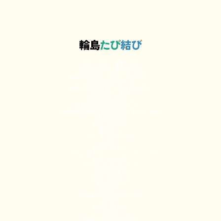
Instagram
Twitter
Facebook
RSS
輪島観光Facebook一覧
輪島観光ツイッター（輪島市）
輪島市観光データ
輪島市観光協会 情報発信部へ
駐車場のご案内
輪島観光タクシー
有料記事の決済完了ページ
利用規約／特定商取引法に基づく表記
運営者情報
わじまつづり
金沢から
わじまつづり日記
map
お問い合わせ
「のらんけバス」コミュニティバス
わじまつづり
プライバシーポリシー
市内交通案内
大阪・京都から
名古屋から
福岡から
能登観光Facebook一覧
SNS
お問い合わせ
助成金
輪島たび色連携SNS