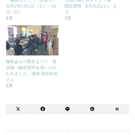
『輪島ふぐごっつお祭り』
今朝の袖ヶ浜キャンプ場
令和2年2月1日（土）～16
開設期間 8月21日(土) ま
日（日）
で
1月
7月
輪島あえの風冬まつり 食
談義（輪島朝市会場）が行
われました。講師 南谷良枝
さん
2月