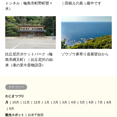
トンネル：輪島市町野町曽々
｜田植えの真っ最中です
木）
比丘尼沢ポケットパーク（輪
ゾウゾウ鼻寄り道展望台から
島市縄又町）｜比丘尼沢の由
来（漆の里今昔物語③）
カテゴリー
わじまつづり
月
10月
11月
12月
1月
2月
3月
4月
5月
6月
7月
8月
9月
観光スポット
白米千枚田