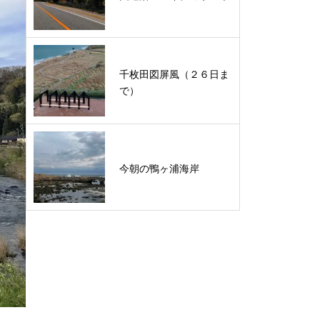
千枚田図屏風（２６日ま
で）
今朝の鴨ヶ浦海岸