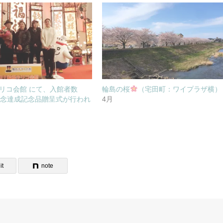
リコ会館 にて、入館者数
輪島の桜
（宅田町：ワイプラザ横）
記念達成記念品贈呈式が行われ
4月
it
note