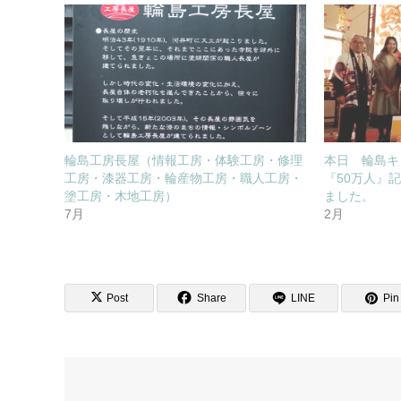
輪島工房長屋（情報工房・体験工房・修理
本日 輪島キ
工房・漆器工房・輪産物工房・職人工房・
『50万人』
塗工房・木地工房）
ました。
7月
2月
Post
Share
LINE
Pin 