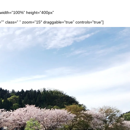
”100%” height=”400px”
class=” ” zoom=”15″ draggable=”true” controls=”true”]