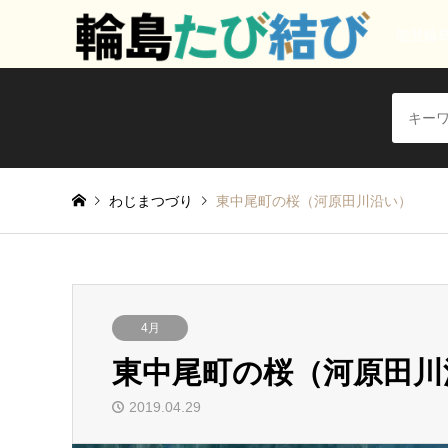
能登輪
わじまつづり
東中尾町の桜（河原田川沿い）
4月
東中尾町の桜（河原田川
2019.04.29