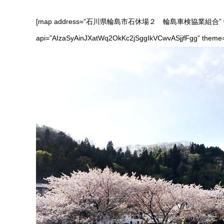
[map address=”石川県輪島市石休場２ 輪島車検協業組合” width=
api=”AIzaSyAinJXatWq2OkKc2jSggIkVCwvASjjfFgg” theme=”” 