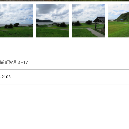
前町皆月ミ−17
-2103