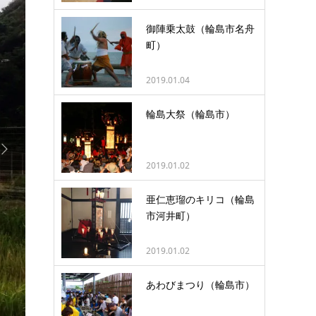
御陣乗太鼓（輪島市名舟
町）
2019.01.04
輪島大祭（輪島市）

2019.01.02
亜仁恵瑠のキリコ（輪島
市河井町）
2019.01.02
あわびまつり（輪島市）