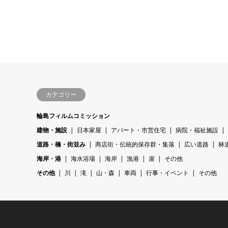
カテゴリー
輪島フィルムコミッション
建物・施設
日本家屋
アパート・市営住宅
病院・福祉施設
道路・橋・街並み
商店街・伝統的保存群・集落
広い道路
林
海岸・港
海水浴場
海岸
漁港
崖
その他
その他
川
滝
山・森
車両
行事・イベント
その他