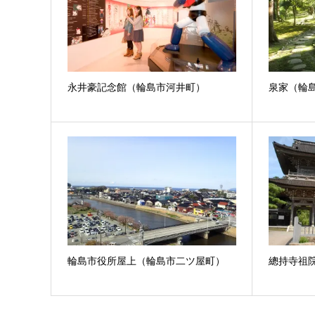
永井豪記念館（輪島市河井町）
泉家（輪
輪島市役所屋上（輪島市二ツ屋町）
總持寺祖