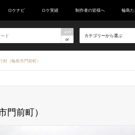
ロケナビ
ロケ実績
制作者の皆様へ
輪島た
and
カテゴリーから選ぶ
or
行村（輪島市門前町）
市門前町）