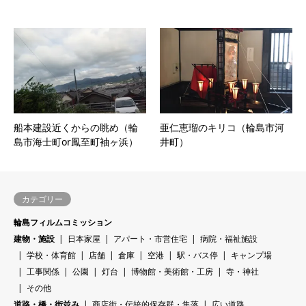
船本建設近くからの眺め（輪
亜仁恵瑠のキリコ（輪島市河
島市海士町or鳳至町袖ヶ浜）
井町）
カテゴリー
輪島フィルムコミッション
建物・施設
日本家屋
アパート・市営住宅
病院・福祉施設
学校・体育館
店舗
倉庫
空港
駅・バス停
キャンプ場
工事関係
公園
灯台
博物館・美術館・工房
寺・神社
その他
道路・橋・街並み
商店街・伝統的保存群・集落
広い道路