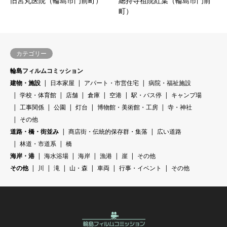
旧宮丸医院（輪島市門前町）
總持寺祖院紅葉（輪島市門前
町）
カテゴリー
輪島フィルムコミッション
建物・施設
日本家屋
アパート・市営住宅
病院・福祉施設
学校・体育館
店舗
倉庫
空港
駅・バス停
キャンプ場
工事関係
公園
灯台
博物館・美術館・工房
寺・神社
その他
道路・橋・街並み
商店街・伝統的保存群・集落
広い道路
林道・市道系
橋
海岸・港
海水浴場
海岸
漁港
崖
その他
その他
川
滝
山・森
車両
行事・イベント
その他