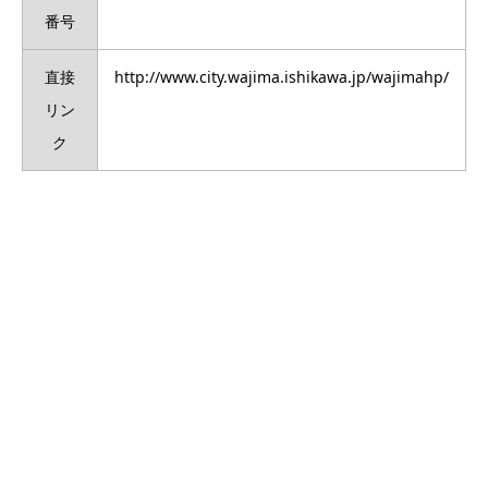
番号
直接
http://www.city.wajima.ishikawa.jp/wajimahp/
リン
ク