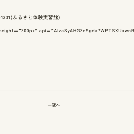
2-1331(ふるさと体験実習館)
ht=”300px” api=”AIzaSyAHG3eSgda7WPTSXUawnRfr
一覧へ