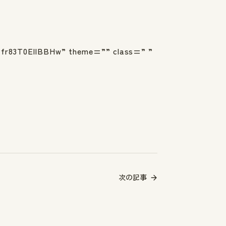
83T0EllBBHw” theme=”” class=” ”
次の記事