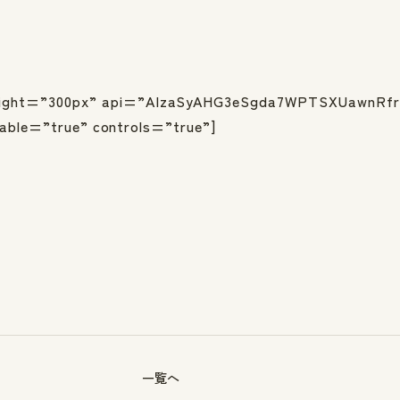
t=”300px” api=”AIzaSyAHG3eSgda7WPTSXUawnRfr83
able=”true” controls=”true”]
一覧へ