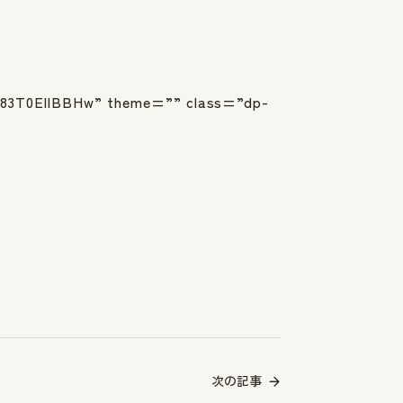
T0EllBBHw” theme=”” class=”dp-
次の記事