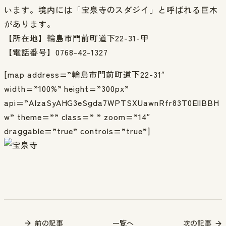
います。境内には「宝泉寺のスダジイ」と呼ばれる巨木
があります。
【所在地】輪島市門前町道下22-31-甲
【電話番号】0768-42-1327
[map address=”輪島市門前町道下22-31″
width=”100%” height=”300px”
api=”AIzaSyAHG3eSgda7WPTSXUawnRfr83T0EllBBH
w” theme=”” class=” ” zoom=”14″
draggable=”true” controls=”true”]
前の記事
一覧へ
次の記事