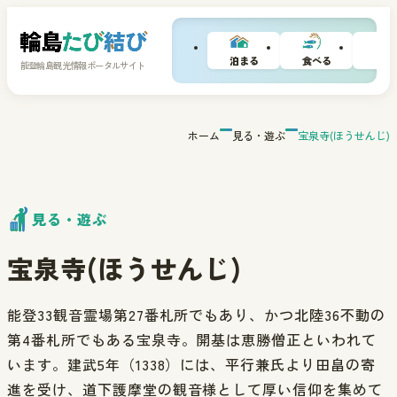
泊まる
食べる
買
能登輪島観光情報ポータルサイト
ホーム
見る・遊ぶ
宝泉寺(ほうせんじ)
見る・遊ぶ
宝泉寺(ほうせんじ)
能登33観音霊場第27番札所でもあり、かつ北陸36不動の
第4番札所でもある宝泉寺。開基は恵勝僧正といわれて
います。建武5年（1338）には、平行兼氏より田畠の寄
進を受け、道下護摩堂の観音様として厚い信仰を集めて