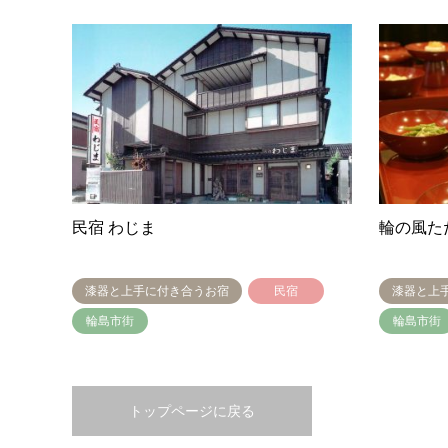
民宿 わじま
輪の風た
漆器と上手に付き合うお宿
民宿
漆器と上
輪島市街
輪島市街
トップページに戻る