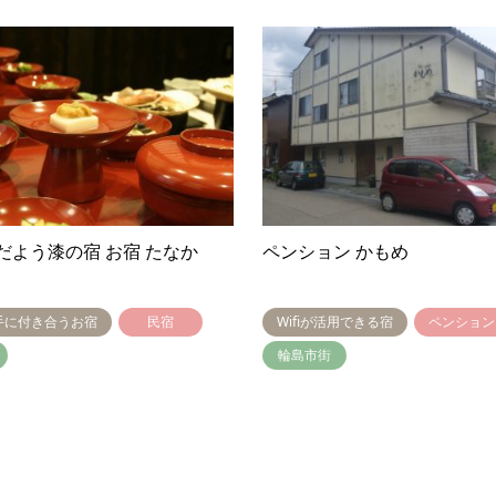
だよう漆の宿 お宿 たなか
ペンション かもめ
手に付き合うお宿
民宿
Wifiが活用できる宿
ペンション
輪島市街