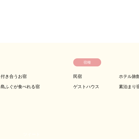
宿種
に付き合うお宿
民宿
ホテル旅
輪島ふぐが食べれる宿
ゲストハウス
素泊まり
ツイート