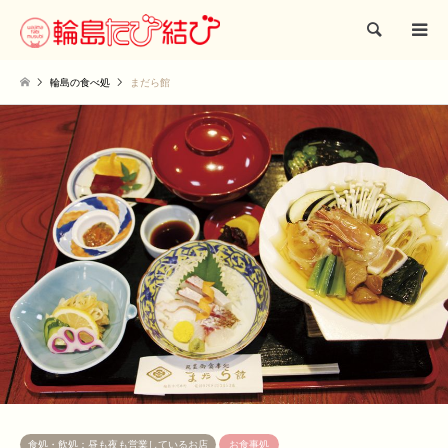
検索
輪島の食べ処
まだら館
食処・飲処：昼も夜も営業しているお店
お食事処