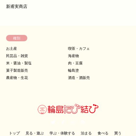
新甫実商店
種別
お土産
喫茶・カフェ
民芸品・雑貨
海産物
米・醤油・製塩
肉・豆腐
菓子製造販売
輪島塗
農産物・生花
酒造・酒販売
Twitter
Facebook
Instagram
RSS
トップ
見る・遊ぶ
学ぶ・体験する
泊まる
食べる
買う