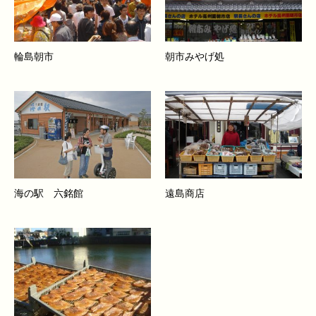
輪島朝市
朝市みやげ処
海の駅 六銘館
遠島商店