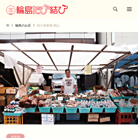
検索
輪島のお店
味の海産物 関山
海産物