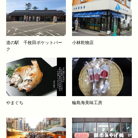
道の駅 千枚田ポケットパー
小林乾物店
ク
やまぐち
輪島海美味工房