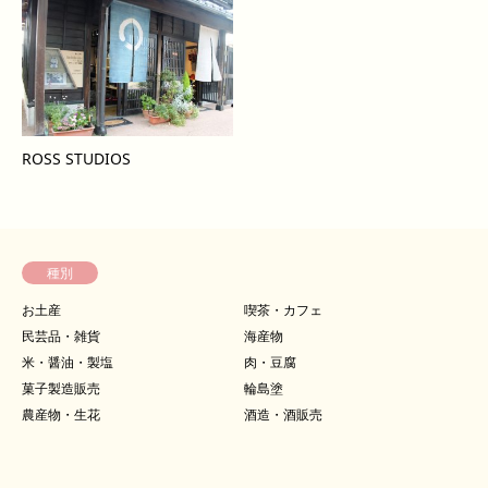
ROSS STUDIOS
種別
お土産
喫茶・カフェ
民芸品・雑貨
海産物
米・醤油・製塩
肉・豆腐
菓子製造販売
輪島塗
農産物・生花
酒造・酒販売