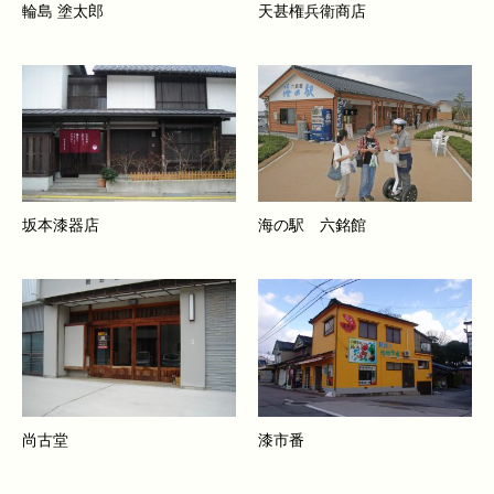
輪島 塗太郎
天甚権兵衛商店
坂本漆器店
海の駅 六銘館
尚古堂
漆市番