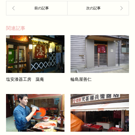
関連記事
塩安漆器工房 藹庵
輪島屋善仁