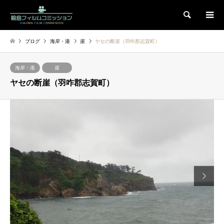
検索
ブログ
海岸・港
崖
ヤセの断崖（羽咋郡志賀町）
海岸・港
崖
ヤセの断崖（羽咋郡志賀町）
