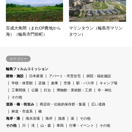
百成大角間（まれOP農地から
マリンタウン（輪島市マリン
海）（輪島市門前町）
タウン）
カテゴリー
輪島フィルムコミッション
建物・施設
日本家屋
アパート・市営住宅
病院・福祉施設
学校・体育館
店舗
倉庫
空港
駅・バス停
キャンプ場
工事関係
公園
灯台
博物館・美術館・工房
寺・神社
その他
道路・橋・街並み
商店街・伝統的保存群・集落
広い道路
林道・市道系
橋
海岸・港
海水浴場
海岸
漁港
崖
その他
その他
川
滝
山・森
車両
行事・イベント
その他