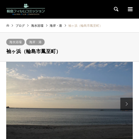
検索
ブログ
海水浴場
海岸・港
袖ヶ浜（輪島市鳳至町）
海水浴場
海岸・港
袖ヶ浜（輪島市鳳至町）
