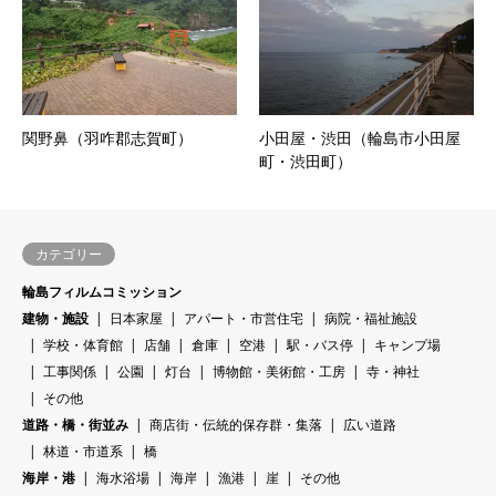
関野鼻（羽咋郡志賀町）
小田屋・渋田（輪島市小田屋
町・渋田町）
カテゴリー
輪島フィルムコミッション
建物・施設
日本家屋
アパート・市営住宅
病院・福祉施設
学校・体育館
店舗
倉庫
空港
駅・バス停
キャンプ場
工事関係
公園
灯台
博物館・美術館・工房
寺・神社
その他
道路・橋・街並み
商店街・伝統的保存群・集落
広い道路
林道・市道系
橋
海岸・港
海水浴場
海岸
漁港
崖
その他