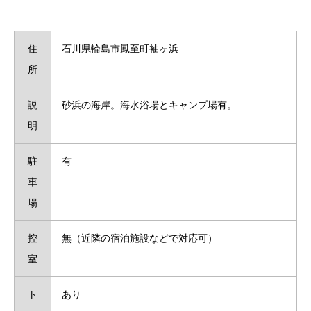
住
石川県輪島市鳳至町袖ヶ浜
所
説
砂浜の海岸。海水浴場とキャンプ場有。
明
駐
有
車
場
控
無（近隣の宿泊施設などで対応可）
室
ト
あり