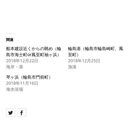
関連
船本建設近くからの眺め（輪
輪島港（輪島市輪島崎町、鳳
島市海士町or鳳至町袖ヶ浜）
至町）
2018年12月22日
2018年12月25日
海岸・港
漁港
琴ヶ浜（輪島市門前町）
2018年11月16日
海水浴場