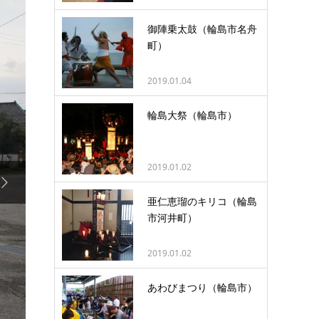
御陣乗太鼓（輪島市名舟
町）
2019.01.04
輪島大祭（輪島市）
2019.01.02

亜仁恵瑠のキリコ（輪島
市河井町）
2019.01.02
あわびまつり（輪島市）