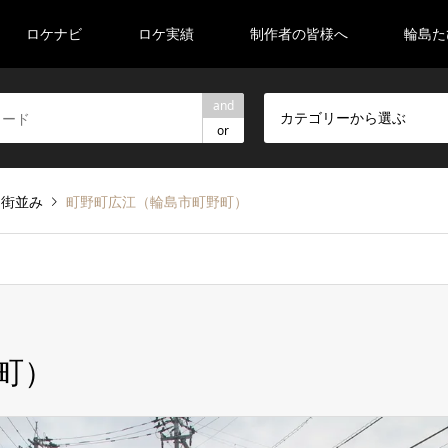
ロケナビ
ロケ実績
制作者の皆様へ
輪島た
and
カテゴリーから選ぶ
or
・街並み
町野町広江（輪島市町野町）
町）