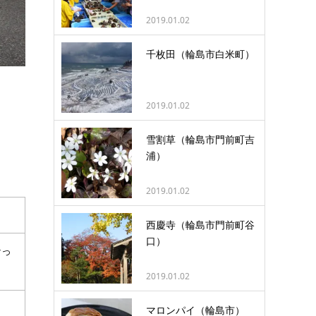
2019.01.02
千枚田（輪島市白米町）
2019.01.02
雪割草（輪島市門前町吉
浦）
2019.01.02
西慶寺（輪島市門前町谷
口）
なっ
2019.01.02
マロンパイ（輪島市）