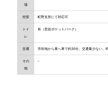
場
控室
町野支所にて対応可
トイ
有（窓岩ポケットパーク）
レ
交通
市街地から東へ車で約30分。交通量少ない。
その
–
他