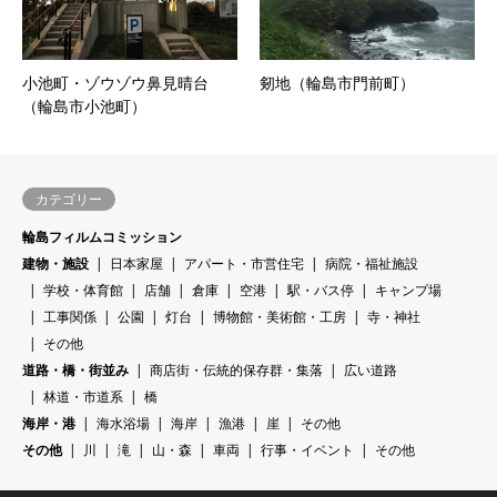
小池町・ゾウゾウ鼻見晴台
剱地（輪島市門前町）
（輪島市小池町）
カテゴリー
輪島フィルムコミッション
建物・施設
日本家屋
アパート・市営住宅
病院・福祉施設
学校・体育館
店舗
倉庫
空港
駅・バス停
キャンプ場
工事関係
公園
灯台
博物館・美術館・工房
寺・神社
その他
道路・橋・街並み
商店街・伝統的保存群・集落
広い道路
林道・市道系
橋
海岸・港
海水浴場
海岸
漁港
崖
その他
その他
川
滝
山・森
車両
行事・イベント
その他