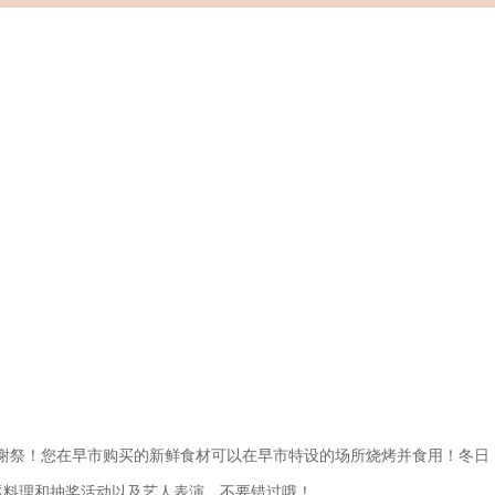
首次感谢祭！您在早市购买的新鲜食材可以在早市特设的场所烧烤并食用！冬日
豚料理和抽奖活动以及艺人表演。不要错过哦！