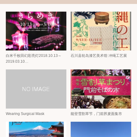
白米千枚田幻彩亮灯2018.10.13～
石川县轮岛漆艺美术馆·冲绳工艺展
2019.03.10…
Wearing Surgical Mask
能登雪割草节，门前荞麦面集市