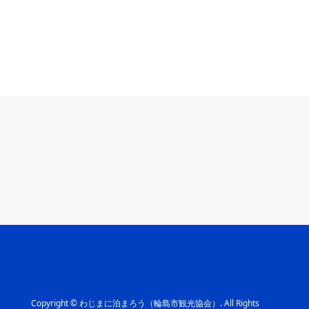
Copyright
©
わじまに泊まろう（輪島市観光協会）
. All Rights