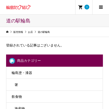
0
道の駅輪島
販売情報
お店
道の駅輪島
登録されている記事はございません。
商品カテゴリー
輪島塗・漆器
箸
飲食物
海産物