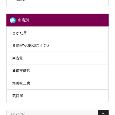
出店別
さかた屋
奥能登WORKSスタジオ
尚古堂
新甫実商店
海美味工房
蔵口屋