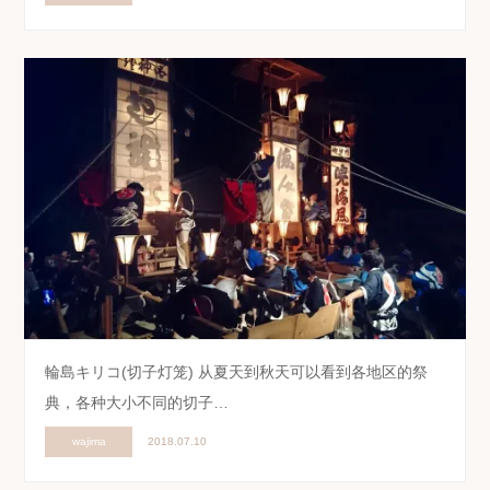
輪島キリコ(切子灯笼) 从夏天到秋天可以看到各地区的祭
典，各种大小不同的切子…
wajima
2018.07.10